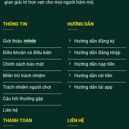
gian giải trí trọn vẹn cho mọi người hâm mộ.
THÔNG TIN
HƯỚNG DẪN
Giới thiệu
Hướng dẫn đăng ký
Điều khoản và điều kiện
Hướng dẫn đăng nhập
Chính sách bảo mật
Hướng dẫn nạp tiền
Miễn trừ trách nhiệm
Hướng dẫn rút tiền
Trách nhiệm người chơi
Hướng dẫn tải app
Câu hỏi thưởng gặp
Liên hệ
THANH TOÁN
LIÊN HỆ